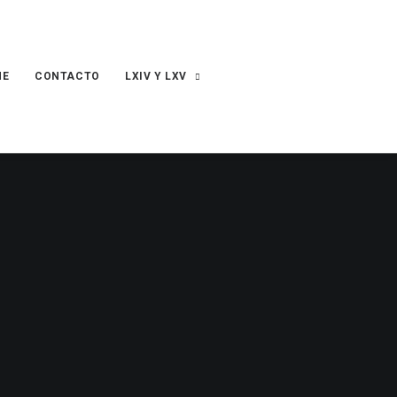
ME
CONTACTO
LXIV Y LXV