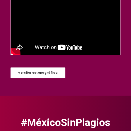
Versión estenográfica
#MéxicoSinPlagios