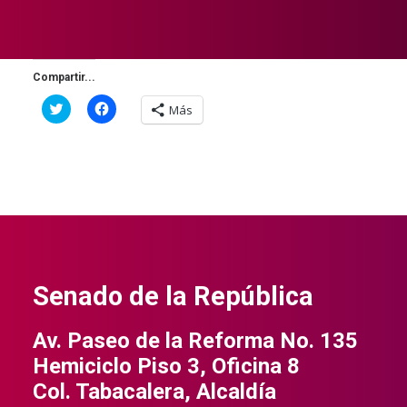
Compartir...
Haz
Haz
Más
clic
clic
para
para
compartir
compartir
en
en
Twitter
Facebook
(Se
(Se
abre
abre
en
en
una
una
ventana
ventana
nueva)
nueva)
Senado de la República
Av. Paseo de la Reforma No. 135
Hemiciclo Piso 3, Oficina 8
Col. Tabacalera, Alcaldía