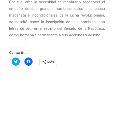
Por ello, ante la necesidad de recobrar y reconocer el
empeño de dos grandes hombres, leales a la causa
maderista e incondicionales de la lucha revolucionaria,
se solicitó hacer la inscripción de sus nombres, con
letras de oro, en el recinto del Senado de la República,
como homenaje permanente a sus acciones y destino.
Compartir...
Haz
Haz
Más
clic
clic
para
para
compartir
compartir
en
en
Twitter
Facebook
(Se
(Se
abre
abre
en
en
una
una
ventana
ventana
nueva)
nueva)